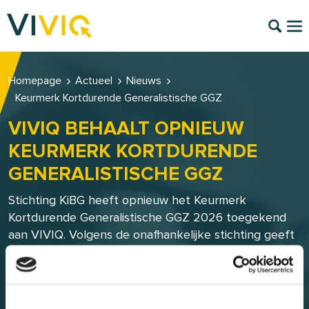
Homepage
Actueel
Nieuws
Keurmerk Kortdurende Generalistische GGZ
VIVIQ BEHAALT OPNIEUW
KEURMERK KORTDURENDE
GENERALISTISCHE GGZ
Stichting KiBG heeft opnieuw het Keurmerk
Kortdurende Generalistische GGZ 2026 toegekend
aan VIVIQ. Volgens de onafhankelijke stichting geeft
VIVIQ op overtuigende wijze invulling aan de normen
van het keurmerk.