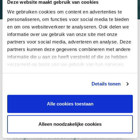
Deze website maakt gebruik van cookies
KEURMERK BGGZ 2026
We gebruiken cookies om content en advertenties te
personaliseren, om functies voor social media te bieden
en om ons websiteverkeer te analyseren. Ook delen we
informatie over uw gebruik van onze site met onze
partners voor social media, adverteren en analyse. Deze
Vanaf 2022 mochten we jaarlijks het keurmerk van de
partners kunnen deze gegevens combineren met andere
stichting KiBG voeren. Met het toekennen van het keurmerk
informatie die u aan ze heeft verstrekt of die ze hebben
verklaart de onafhankelijke stichting dat Viviq op
verzameld op basis van uw gebruik van hun services.
overtuigende wijze invulling geeft aan de normen van het
Keurmerk Kortdurende Generalistische GGZ. Ook in 2026
mag VIVIQ opnieuw met trots het Keurmerk Kortdurende
Details tonen
GGZ voeren.
Alle cookies toestaan
Continu verbeteren
Volgens de stichting heeft VIVIQ een kortdurende
generalistische werkwijze en is zij als organisatie betrokken,
Alleen noodzakelijke cookies
innovatief, transparant, trots en zelfkritisch. Het versterken
van de eigen kracht en de zelfregie van cliënten en het