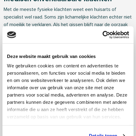
Met de meeste fysieke klachten weet een huisarts of
specialist wel raad. Soms zijn lichamelijke klachten echter niet
of moeilijk te verklaren. Als het gissen blijft naar de oorzaak
en een diagnose uitblijft, kun je hier onzeker van worden en je
niet begrepen voelen. Gelukkig is er wel iets aan te doen!
LEES MEER
Deze website maakt gebruik van cookies
We gebruiken cookies om content en advertenties te
personaliseren, om functies voor social media te bieden
en om ons websiteverkeer te analyseren. Ook delen we
informatie over uw gebruik van onze site met onze
partners voor social media, adverteren en analyse. Deze
partners kunnen deze gegevens combineren met andere
informatie die u aan ze heeft verstrekt of die ze hebben
verzameld op basis van uw gebruik van hun services.
Details tonen