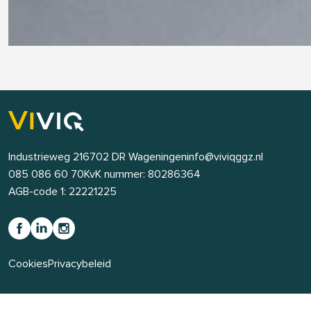
Industrieweg 21
6702 DR Wageningen
info@viviqggz.nl
085 086 60 70
KvK nummer: 80286364
AGB-code 1: 22221225
Cookies
Privacybeleid