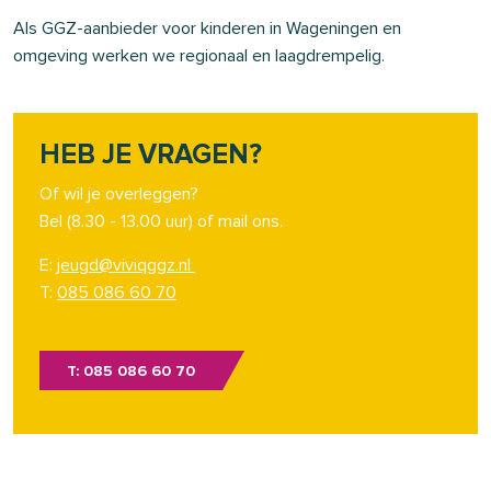
Als GGZ-aanbieder voor kinderen in Wageningen en
omgeving werken we regionaal en laagdrempelig.
HEB JE VRAGEN?
Of wil je overleggen?
Bel (8.30 - 13.00 uur) of mail ons.
E:
jeugd@viviqggz.nl
T:
085 086 60 70
T: 085 086 60 70