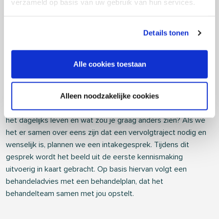
verzameld op basis van uw gebruik van hun services.
Leren omgaan met een
Details tonen
gedragsstoornis
Als je het vermoeden hebt dat je een gedragsprobleem hebt
Alle cookies toestaan
en je wil hier graag iets aan doen, weet dan dat hier allerlei
mogelijkheden voor zijn. In een open gesprek luisteren we
Alleen noodzakelijke cookies
aandachtig naar jouw verhaal en gaan we met open blik
dieper in op je vraag. Waar loop je bijvoorbeeld tegenaan in
het dagelijks leven en wat zou je graag anders zien? Als we
het er samen over eens zijn dat een vervolgtraject nodig en
wenselijk is, plannen we een intakegesprek. Tijdens dit
gesprek wordt het beeld uit de eerste kennismaking
uitvoerig in kaart gebracht. Op basis hiervan volgt een
behandeladvies met een behandelplan, dat het
behandelteam samen met jou opstelt.