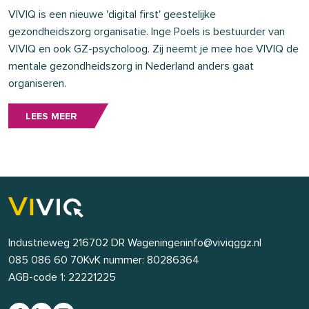
VIVIQ is een nieuwe 'digital first' geestelijke
gezondheidszorg organisatie. Inge Poels is bestuurder van
VIVIQ en ook GZ-psycholoog. Zij neemt je mee hoe VIVIQ de
mentale gezondheidszorg in Nederland anders gaat
organiseren.
LEES MEER
Industrieweg 21
6702 DR Wageningen
info@viviqggz.nl
085 086 60 70
KvK nummer: 80286364
AGB-code 1: 22221225