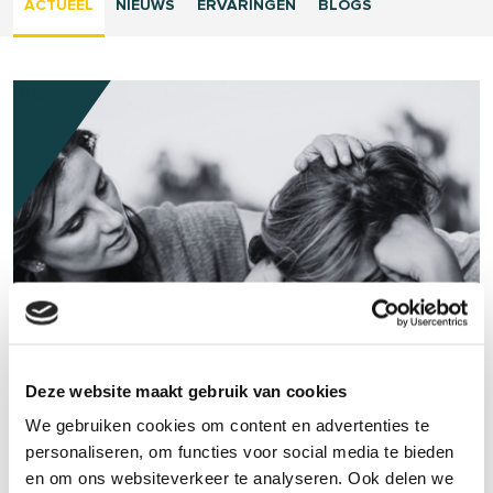
ACTUEEL
NIEUWS
ERVARINGEN
BLOGS
01 jan.
BLOG
| 5
Deze website maakt gebruik van cookies
Kind en Jeugd GGZ Wageningen
We gebruiken cookies om content en advertenties te
Soms loopt een kind of jongere vast in emoties, gedrag of op
personaliseren, om functies voor social media te bieden
school. Bij VIVIQ Wageningen kijken we samen wat er precies
en om ons websiteverkeer te analyseren. Ook delen we