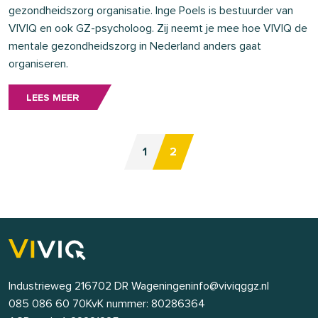
gezondheidszorg organisatie. Inge Poels is bestuurder van
VIVIQ en ook GZ-psycholoog. Zij neemt je mee hoe VIVIQ de
mentale gezondheidszorg in Nederland anders gaat
organiseren.
LEES MEER
1
2
Industrieweg 21
6702 DR Wageningen
info@viviqggz.nl
085 086 60 70
KvK nummer: 80286364