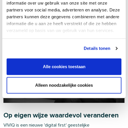
speelt en wat helpt.
informatie over uw gebruik van onze site met onze
partners voor social media, adverteren en analyse. Deze
partners kunnen deze gegevens combineren met andere
LEES MEER
informatie die u aan ze heeft verstrekt of die ze hebben
verzameld op basis van uw gebruik van hun services.
Details tonen
Alle cookies toestaan
Alleen noodzakelijke cookies
BLOG
|
Op eigen wijze waardevol veranderen
VIVIQ is een nieuwe 'digital first' geestelijke